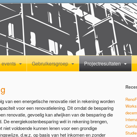
 events
Gebruikersgroep
Projectresultaten
ng
Recen
RenoFa
g van een energetische renovatie niet in rekening worden
Worksh
apaciteit voor een renovatielening. Dit omdat de besparing
decem
een renovatie, gevoelig kan afwijken van de besparing die
Intern
. De energiekostenbesparing wél in rekening brengen,
Comfor
et niet voldoende kunnen lenen voor een grondige
Studie
tingswijze, d.w.z. op basis van het inkomen en zonder